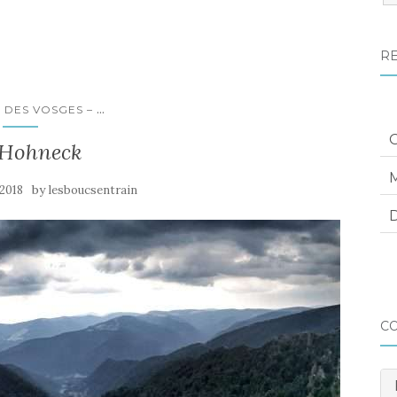
:
R
...
F DES VOSGES –
 Hohneck
M
by
 2018
lesboucsentrain
D
C