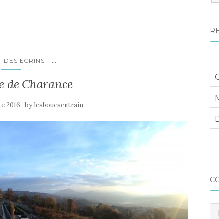
:
R
...
F DES ECRINS –
 de Charance
M
by
e 2016
lesboucsentrain
D
C