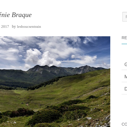
énie Braque
Re
:
t 2017
by
lesboucsentrain
RE
G
M
D
C