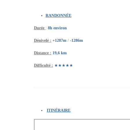
RANDONNÉE
Durée
:
8h environ
Dénivelé :
+1287m
/
-1286m
Distance :
19,6
km
Difficulté :
★★★★★
(Super Bouc)
ITINÉRAIRE