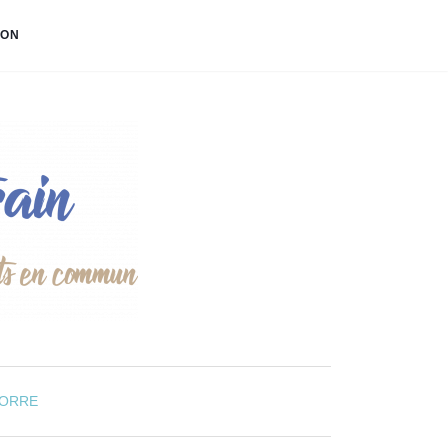
ION
GORRE