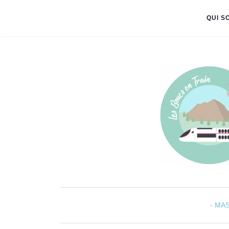
QUI S
- MA