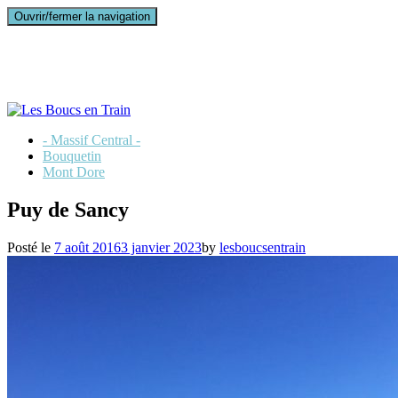
Ouvrir/fermer la navigation
- Massif Central -
Bouquetin
Mont Dore
Puy de Sancy
Posté le
7 août 2016
3 janvier 2023
by
lesboucsentrain