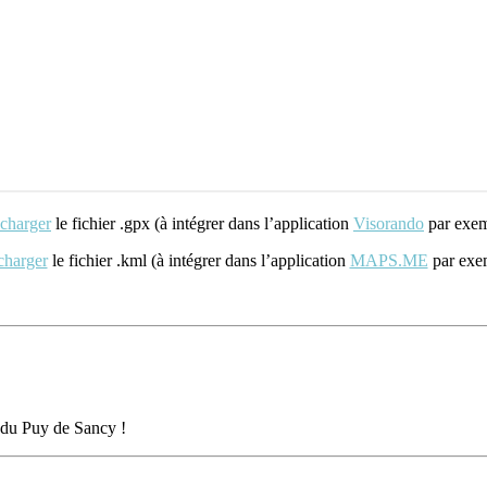
charger
le fichier .gpx (à intégrer dans l’application
Visorando
par exem
charger
le fichier .kml (à intégrer dans l’application
MAPS.ME
par exe
s du Puy de Sancy !