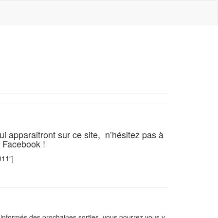
i apparaitront sur ce site, n’hésitez pas à
e Facebook !
011″]
informés des prochaines sorties, vous pourrez vous y