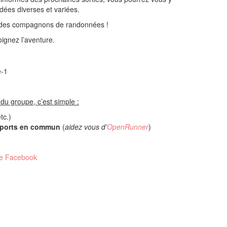
dées diverses et variées.
r des compagnons de randonnées !
joignez l’aventure.
du groupe, c’est simple :
tc.)
sports en commun
(
aidez vous d’
OpenRunner
)
ge
Facebook