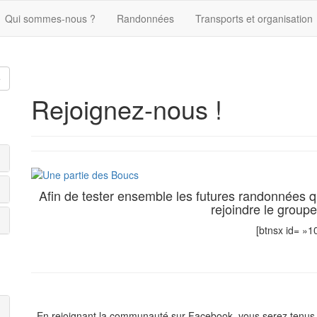
Qui sommes-nous ?
Randonnées
Transports et organisation
e
Rejoignez-nous !
Afin de tester ensemble les futures randonnées qu
rejoindre le group
[btnsx id= »1
En rejoignant la communauté sur Facebook, vous serez tenus 