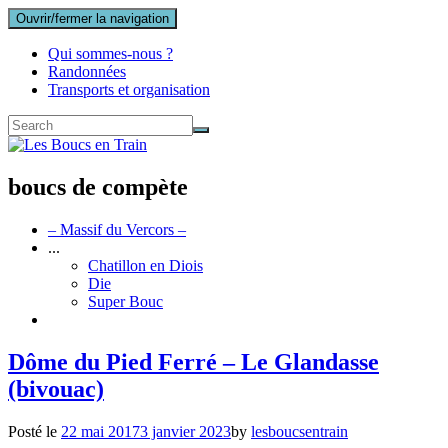
Ouvrir/fermer la navigation
Qui sommes-nous ?
Randonnées
Transports et organisation
boucs de compète
– Massif du Vercors –
...
Chatillon en Diois
Die
Super Bouc
Dôme du Pied Ferré – Le Glandasse
(bivouac)
Posté le
22 mai 2017
3 janvier 2023
by
lesboucsentrain