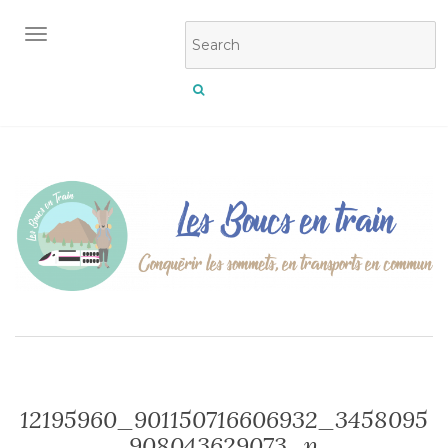
OUVRIR/FERMER LA NAVIGATION
12195960_901150716606932_3458095
908043629073_n