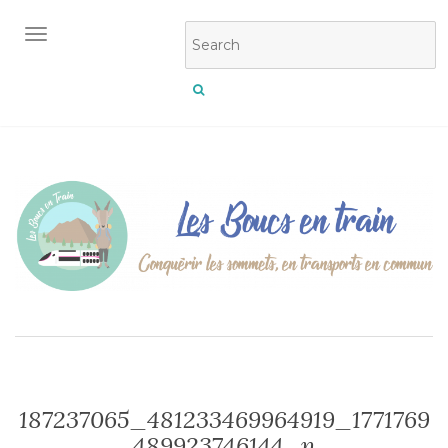
OUVRIR/FERMER LA NAVIGATION
187237065_481233469964919_1771769
489923746144_n