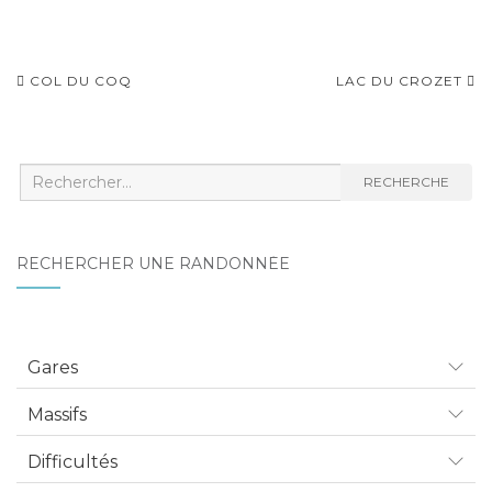
Navigation
COL DU COQ
LAC DU CROZET
d'article
Recherche
RECHERCHE
:
RECHERCHER UNE RANDONNÉE
Gares
Massifs
Difficultés