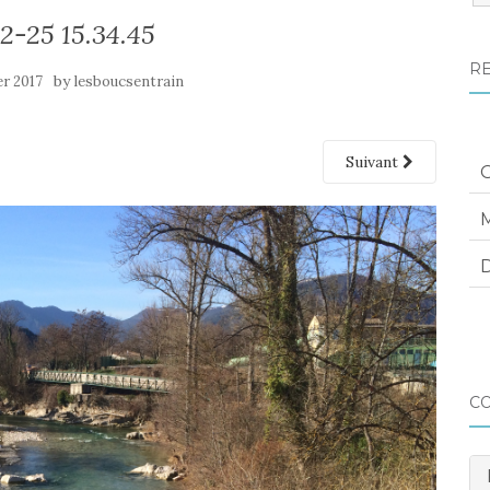
:
2-25 15.34.45
R
by
er 2017
lesboucsentrain
Suivant
M
D
C