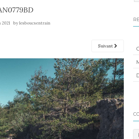
:
AN0779BD
R
by
s 2021
lesboucsentrain
Suivant
M
D
C