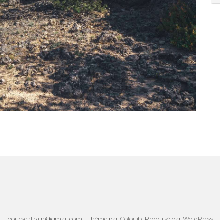
boucsentrain@gmail.com - Thème par
Colorlib
. Propulsé par
WordPress