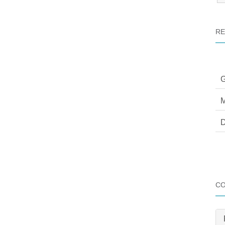
:
RE
G
M
D
C