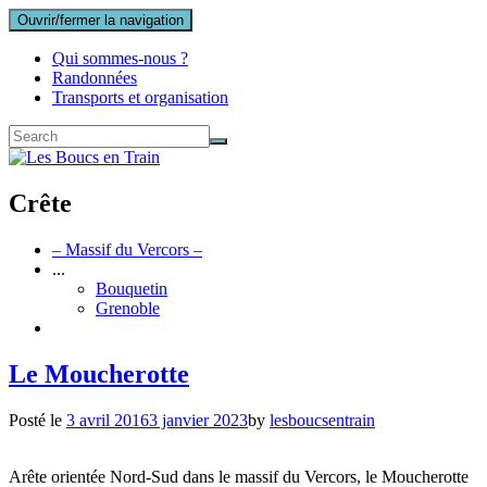
Ouvrir/fermer la navigation
Qui sommes-nous ?
Randonnées
Transports et organisation
Crête
– Massif du Vercors –
...
Bouquetin
Grenoble
Le Moucherotte
Posté le
3 avril 2016
3 janvier 2023
by
lesboucsentrain
Arête orientée Nord-Sud dans le massif du Vercors, le Moucherotte