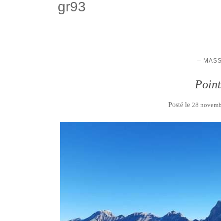
gr93
– MASS
Point
Posté le
28 novemb