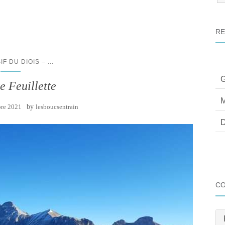
:
RE
...
IF DU DIOIS –
G
e Feuillette
M
re 2021
by
lesboucsentrain
D
C