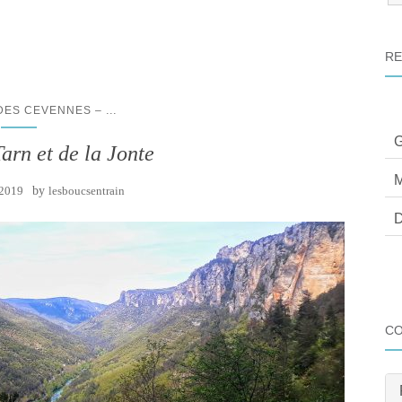
:
RE
...
 DES CEVENNES –
G
arn et de la Jonte
M
 2019
by
lesboucsentrain
D
C