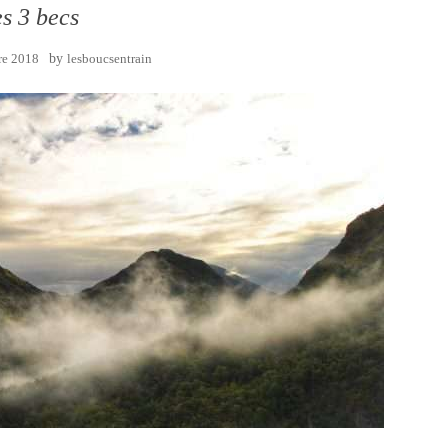
s 3 becs
re 2018
by
lesboucsentrain