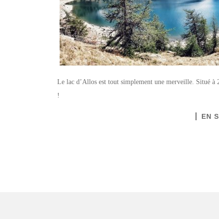
Le lac d’Allos est tout simplement une merveille. Situé à 2
!
EN 