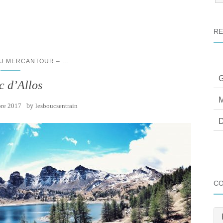
:
RE
...
DU MERCANTOUR –
G
c d’Allos
M
bre 2017
by
lesboucsentrain
D
C