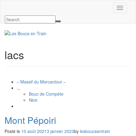
Ouvrir/f
lacs
– Massif du Mercantour –
...
Bouc de Compète
Nice
Mont Pépoiri
Posté le
10 août 2021
3 janvier 2023
by
lesboucsentrain