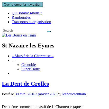
Ouvrir/fermer la navigation
Qui sommes-nous ?
Randonnées
Transports et organisation
St Nazaire les Eymes
– Massif de la Chartreuse –
...
Grenoble
Super Bouc
La Dent de Crolles
Posté le
30 avril 2016
3 janvier 2023
by
lesboucsentrain
Deuxième sommet du massif de la Chartreuse (après