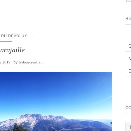
:
RE
...
F DU DÉVOLUY –
G
arajaille
M
re 2019
by
lesboucsentrain
D
C