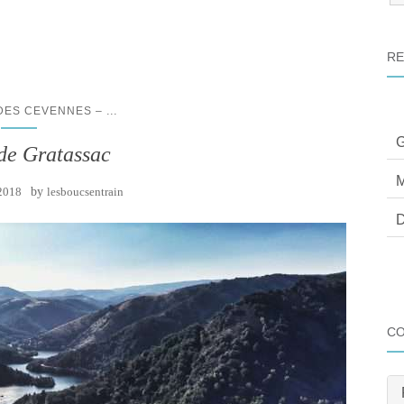
:
RE
...
 DES CEVENNES –
G
de Gratassac
M
 2018
by
lesboucsentrain
D
C