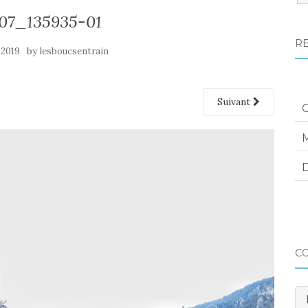
:
07_135935-01
R
by
 2019
lesboucsentrain
Suivant
M
D
C