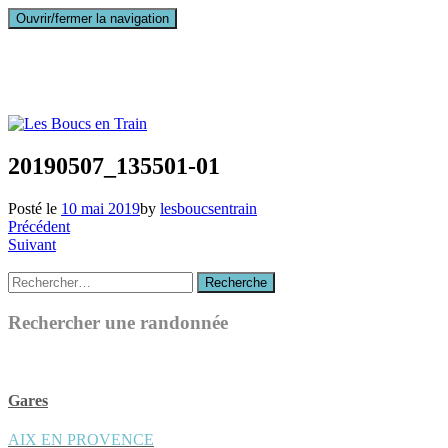
Ouvrir/fermer la navigation
20190507_135501-01
Posté le
10 mai 2019
by
lesboucsentrain
Précédent
Suivant
Recherche
Recherche
:
Rechercher une randonnée
Gares
AIX EN PROVENCE