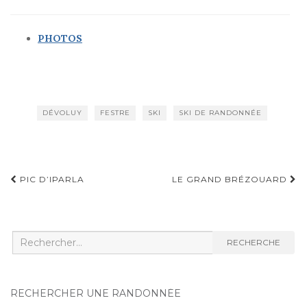
PHOTOS
DÉVOLUY
FESTRE
SKI
SKI DE RANDONNÉE
Navigation
PIC D’IPARLA
LE GRAND BRÉZOUARD
d'article
Recherche
RECHERCHE
:
RECHERCHER UNE RANDONNÉE