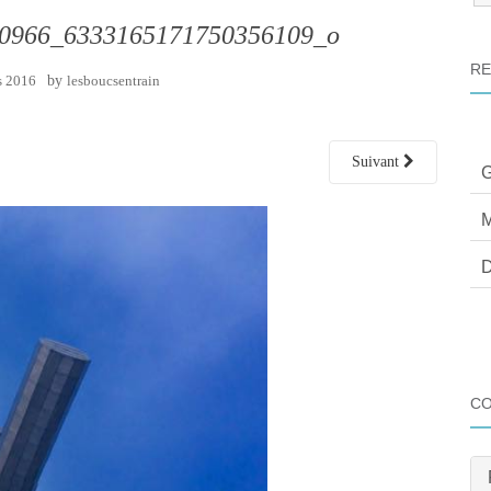
:
0966_6333165171750356109_o
RE
s 2016
by
lesboucsentrain
Suivant
G
M
D
C