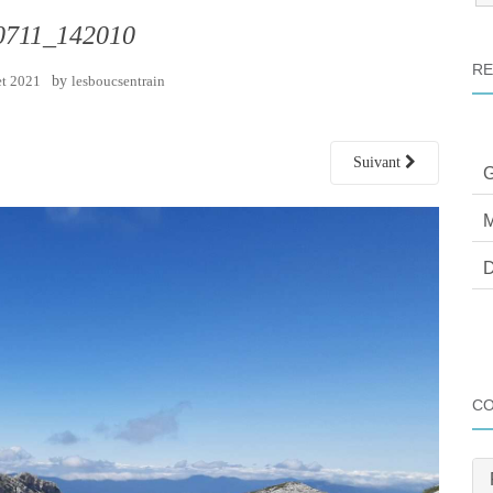
:
0711_142010
RE
et 2021
by
lesboucsentrain
Suivant
G
M
D
C