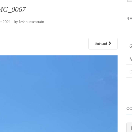
:
MG_0067
RE
et 2021
by
lesboucsentrain
Suivant
G
M
D
C