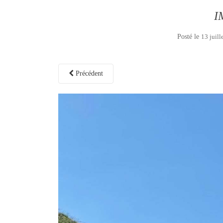
I
Posté le
13 juill
Précédent