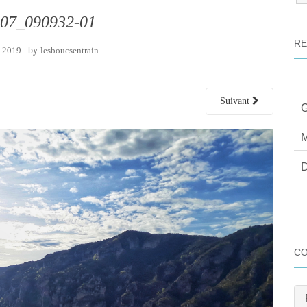
:
07_090932-01
RE
 2019
by
lesboucsentrain
Suivant
G
M
D
C