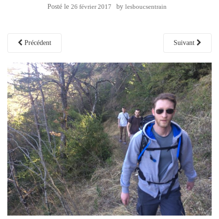
Posté le
26 février 2017
by
lesboucsentrain
Précédent
Suivant