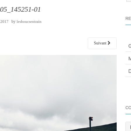
:
05_145251-01
RE
 2017
by
lesboucsentrain
Suivant
G
M
D
C