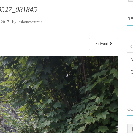
:
0527_081845
RE
 2017
by
lesboucsentrain
Suivant
G
M
D
C