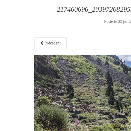
217460696_20397268295
Posté le
25 juill
Précédent