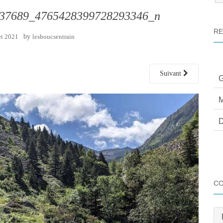
:
37689_4765428399728293346_n
RE
et 2021
by
lesboucsentrain
Suivant
G
M
D
C