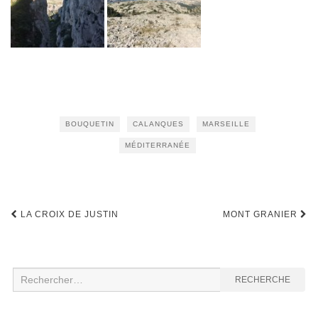
BOUQUETIN
CALANQUES
MARSEILLE
MÉDITERRANÉE
Navigation
LA CROIX DE JUSTIN
MONT GRANIER
d'article
Recherche
RECHERCHE
: