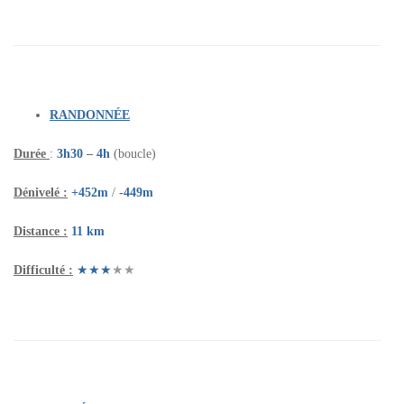
RANDONNÉE
Durée
:
3h30
–
4h
(boucle)
Dénivelé :
+452m
/
-449m
Distance :
11
km
Difficulté :
★★★
★★
(Super Bouc)