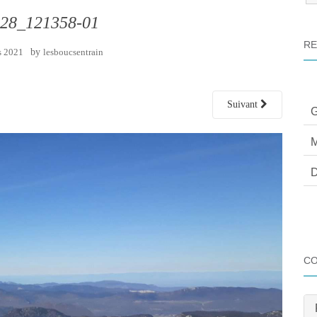
:
28_121358-01
RE
s 2021
by
lesboucsentrain
Suivant
G
M
D
C