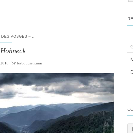
:
RE
...
F DES VOSGES –
G
 Hohneck
M
t 2018
by
lesboucsentrain
D
C