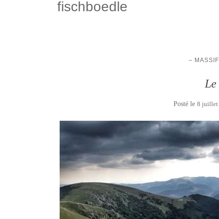
fischboedle
– MASSI
Le
Posté le
8 juille