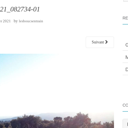
:
21_082734-01
RE
er 2021
by
lesboucsentrain
Suivant
G
M
D
C