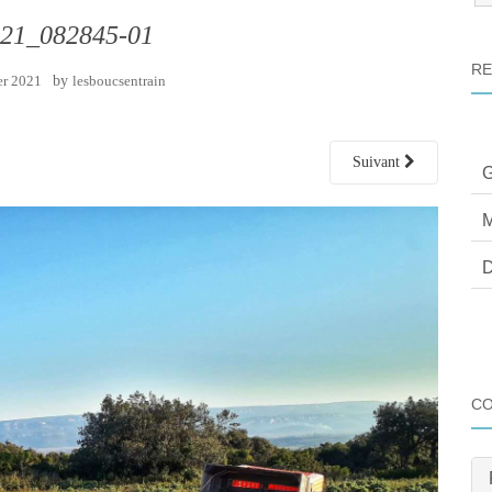
:
21_082845-01
RE
er 2021
by
lesboucsentrain
Suivant
G
M
D
C