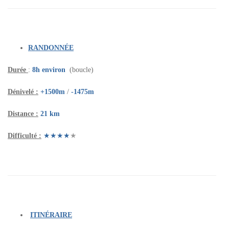
RANDONNÉE
Durée
:
8h environ
(boucle)
Dénivelé :
+1500m
/
-1475m
Distance :
21
km
Difficulté :
★★★★
★
(Super Bouc)
ITINÉRAIRE