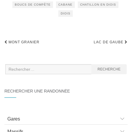
BOUCS DE COMPÈTE
CABANE
CHATILLON EN DIOIS
DIOIS
Navigation
MONT GRANIER
LAC DE GAUBE
d'article
Recherche
RECHERCHE
:
RECHERCHER UNE RANDONNÉE
Gares
Massifs